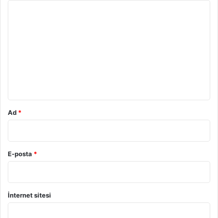
Y
o
r
u
m
*
Ad
*
E-posta
*
İnternet sitesi