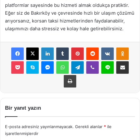
platformlar sayesinde bu hizmeti almak oldukça pratiktir.
Eğer siz de Bakırköy ve çevresinde hızlı bir ulaşım çözümü
arıyorsanız, korsan taksi hizmetlerinden faydalanabilir,
ulaşımınızı daha stressiz ve kolay hale getirebilirsiniz.
Facebook
X
LinkedIn
Tumblr
Pinterest
Reddit
VKontakte
Odnok
Pocket
Skype
Messenger
WhatsApp
Telegram
Viber
Line
E-Posta ile payla
Yazdır
Bir yanıt yazın
E-posta adresiniz yayınlanmayacak.
Gerekli alanlar
*
ile
işaretlenmişlerdir