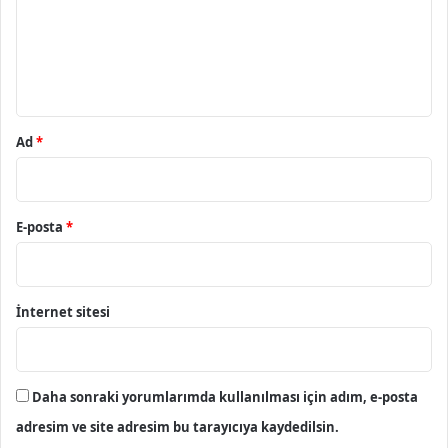
u
m
*
Ad
*
E-posta
*
İnternet sitesi
Daha sonraki yorumlarımda kullanılması için adım, e-posta
adresim ve site adresim bu tarayıcıya kaydedilsin.