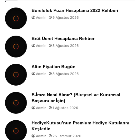
Bursluluk Puan Hesaplama 2022 Rehberi
Admin
9 Ağustos 2026
Brüt Ücret Hesaplama Rehberi
Admin
8 Ağustos 2026
Altın Fiyatları Bugün
Admin
8 Ağustos 2026
E-İmza Nasıl Alınır? (Bireysel ve Kurumsal
Başvurular İçin)
Admin
1 Ağustos 2026
HediyeKutusu’nun Premium Hediye Kutularını
Keşfedin
Admin
25 Temmuz 2026